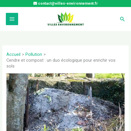
Aller
contact@villes-environnement.fr
au
contenu
Rech
Accueil
Pollution
Cendre et compost : un duo écologique pour enrichir vos
sols