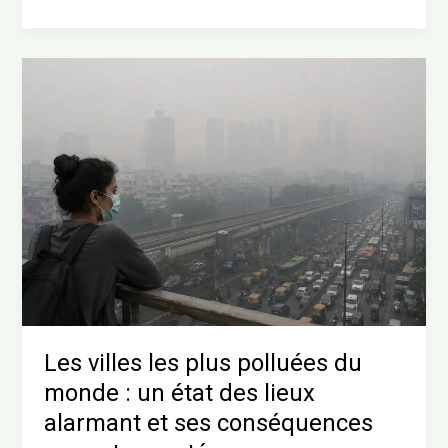
Les
villes
les
plus
polluées
du
monde
:
un
état
des
lieux
alarmant
Les villes les plus polluées du
et
monde : un état des lieux
ses
alarmant et ses conséquences
conséquences