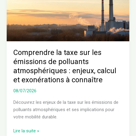
de
polluants
atmosphériques
:
enjeux,
calcul
et
Comprendre la taxe sur les
exonérations
émissions de polluants
à
atmosphériques : enjeux, calcul
connaître
et exonérations à connaître
08/07/2026
Découvrez les enjeux de la taxe sur les émissions de
polluants atmosphériques et ses implications pour
votre mobilité durable.
Lire la suite »