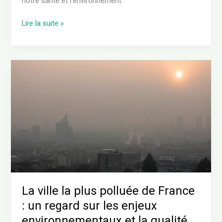
notre santé et l’environnement.
Lire la suite »
La
ville
la
plus
polluée
de
France
:
un
regard
sur
La ville la plus polluée de France
les
: un regard sur les enjeux
enjeux
environnementaux et la qualité
environnementaux