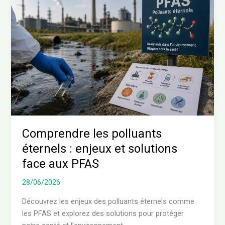
polluants
éternels
:
enjeux
et
solutions
face
aux
PFAS
Comprendre les polluants
éternels : enjeux et solutions
face aux PFAS
28/06/2026
Découvrez les enjeux des polluants éternels comme
les PFAS et explorez des solutions pour protéger