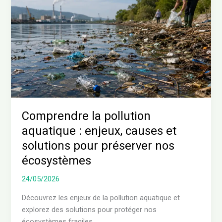
la
pollution
aquatique
:
enjeux,
causes
et
solutions
pour
préserver
Comprendre la pollution
nos
aquatique : enjeux, causes et
écosystèmes
solutions pour préserver nos
écosystèmes
24/05/2026
Découvrez les enjeux de la pollution aquatique et
explorez des solutions pour protéger nos
écosystèmes fragiles.