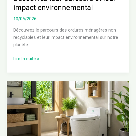
environnemental
impact environnemental
10/05/2026
Découvrez le parcours des ordures ménagères non
recyclables et leur impact environnemental sur notre
planète.
Lire la suite »
Les
avantages
des
WC
écologiques
:
un
choix