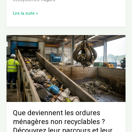
Lire la suite »
Que
deviennent
les
ordures
ménagères
non
recyclables
?
Découvrez
leur
parcours
Que deviennent les ordures
et
ménagères non recyclables ?
leur
Découvrez leur parcours et leur
impact