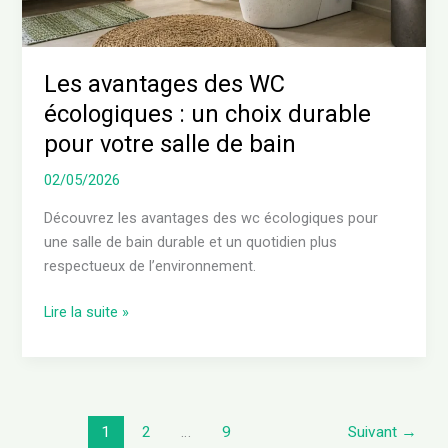
durable
pour
votre
Les avantages des WC
salle
écologiques : un choix durable
de
pour votre salle de bain
bain
02/05/2026
Découvrez les avantages des wc écologiques pour
une salle de bain durable et un quotidien plus
respectueux de l’environnement.
Lire la suite »
1
2
…
9
Suivant
→