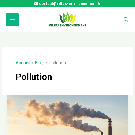
Aller
contact@villes-environnement.fr
au
contenu
Rech
Accueil
Blog
Pollution
Pollution
Comprendre
la
taxe
sur
les
émissions