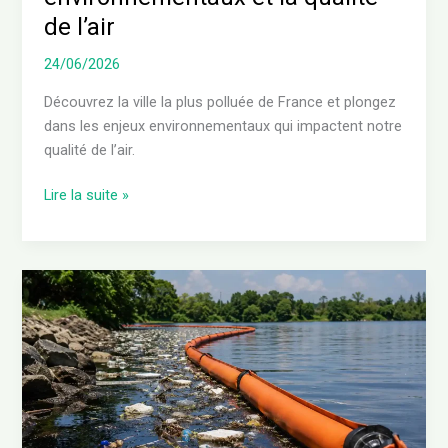
et
de l’air
la
24/06/2026
qualité
de
Découvrez la ville la plus polluée de France et plongez
l’air
dans les enjeux environnementaux qui impactent notre
qualité de l’air.
Lire la suite »
Barrage
flottant
anti
pollution
:
solutions
innovantes