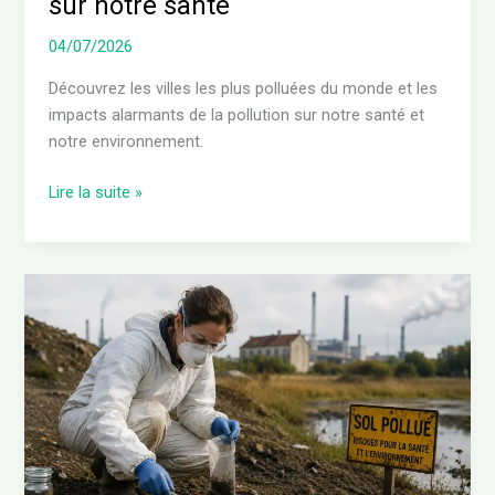
sur notre santé
sur
notre
04/07/2026
santé
Découvrez les villes les plus polluées du monde et les
impacts alarmants de la pollution sur notre santé et
notre environnement.
Lire la suite »
Les
polluants
des
sols
:
comprendre
leurs
impacts