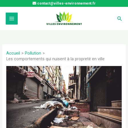
Aller
contact@villes-environnement.fr
au
contenu
Rech
Accueil
Pollution
Les comportements qui nuisent à la propreté en ville