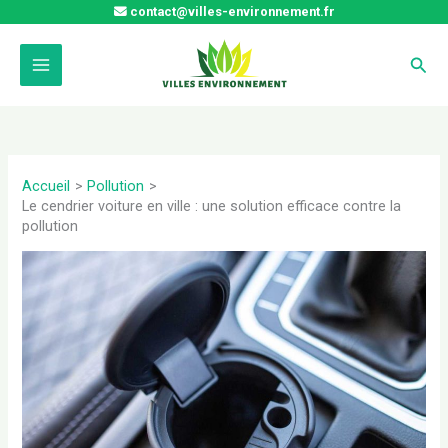
Aller
contact@villes-environnement.fr
au
contenu
Rech
Accueil
Pollution
Le cendrier voiture en ville : une solution efficace contre la
pollution