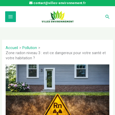
Aller
contact@villes-environnement.fr
au
contenu
Rech
Accueil
Pollution
Zone radon niveau 3 : est-ce dangereux pour votre santé et
votre habitation ?