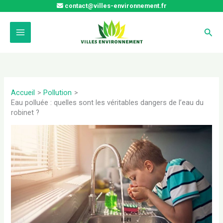
Aller
contact@villes-environnement.fr
au
contenu
Rech
Accueil
Pollution
Eau polluée : quelles sont les véritables dangers de l’eau du
robinet ?