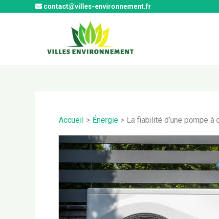
Aller
contact@villes-environnement.fr
au
contenu
Accueil
Énergie
La fiabilité d’une pompe à c