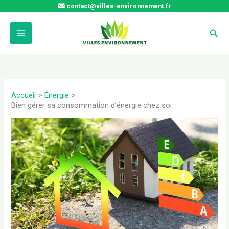
Aller
contact@villes-environnement.fr
au
contenu
Rech
Accueil
Énergie
Bien gérer sa consommation d’énergie chez soi