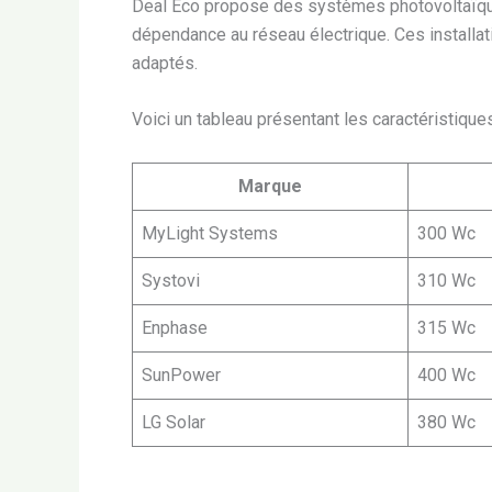
Deal Eco propose des systèmes photovoltaïqu
dépendance au réseau électrique. Ces installa
adaptés.
Voici un tableau présentant les caractéristiqu
Marque
MyLight Systems
300 Wc
Systovi
310 Wc
Enphase
315 Wc
SunPower
400 Wc
LG Solar
380 Wc