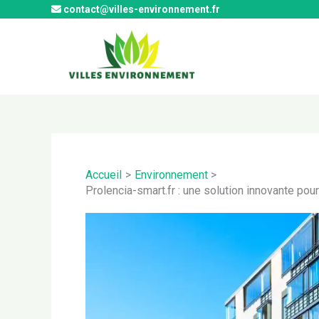
Aller
contact@villes-environnement.fr
au
contenu
Accueil
Environnement
Prolencia-smart.fr : une solution innovante po