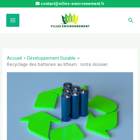
Aller
contact@villes-environnement.fr
au
contenu
Rech
Accueil
Développement Durable
Recyclage des batteries au lithium : notre dossier