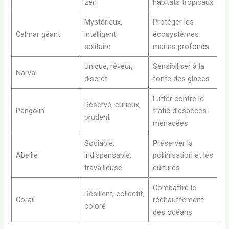
zen
habitats tropicaux
Mystérieux,
Protéger les
Calmar géant
intelligent,
écosystèmes
solitaire
marins profonds
Unique, rêveur,
Sensibiliser à la
Narval
discret
fonte des glaces
Lutter contre le
Réservé, curieux,
Pangolin
trafic d’espèces
prudent
menacées
Sociable,
Préserver la
Abeille
indispensable,
pollinisation et les
travailleuse
cultures
Combattre le
Résilient, collectif,
Corail
réchauffement
coloré
des océans