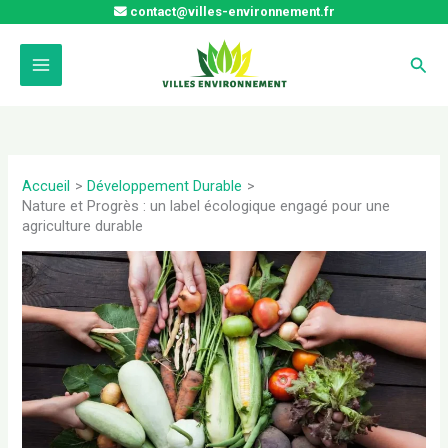
Aller
contact@villes-environnement.fr
au
contenu
Rech
Accueil
Développement Durable
Nature et Progrès : un label écologique engagé pour une
agriculture durable