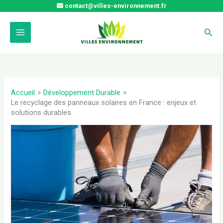
Aller
contact@villes-environnement.fr
au
contenu
Rech
Accueil
Développement Durable
Le recyclage des panneaux solaires en France : enjeux et
solutions durables