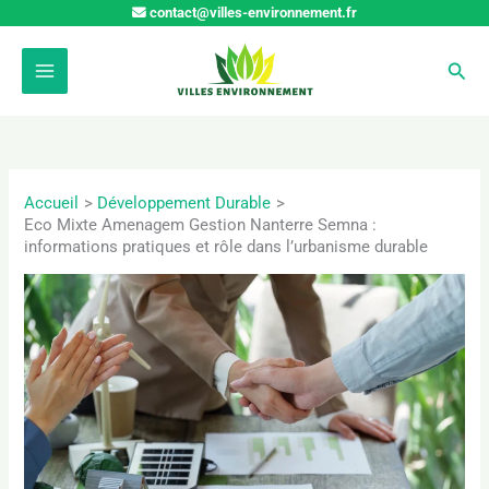
Aller
contact@villes-environnement.fr
au
contenu
Rech
Accueil
Développement Durable
Eco Mixte Amenagem Gestion Nanterre Semna :
informations pratiques et rôle dans l’urbanisme durable