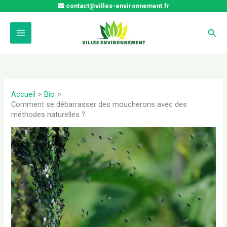
Aller
contact@villes-environnement.fr
au
contenu
Rech
Accueil
Bio
Comment se débarrasser des moucherons avec des
méthodes naturelles ?