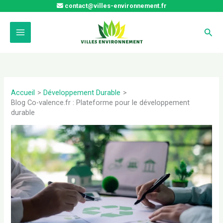
Aller
contact@villes-environnement.fr
au
contenu
Rech
Accueil
Développement Durable
Blog Co-valence.fr : Plateforme pour le développement
durable