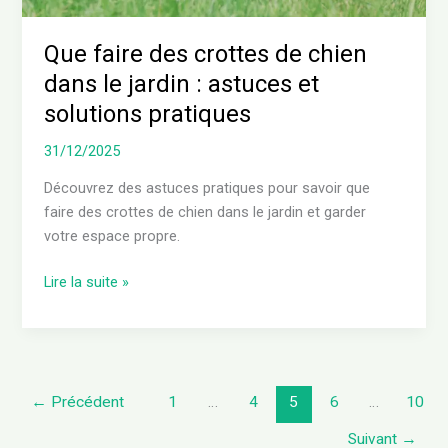
astuces
et
Que faire des crottes de chien
solutions
dans le jardin : astuces et
pratiques
solutions pratiques
31/12/2025
Découvrez des astuces pratiques pour savoir que
faire des crottes de chien dans le jardin et garder
votre espace propre.
Lire la suite »
←
Précédent
1
…
4
5
6
…
10
Suivant
→