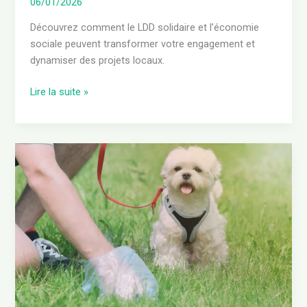
06/01/2026
Découvrez comment le LDD solidaire et l’économie
sociale peuvent transformer votre engagement et
dynamiser des projets locaux.
Lire la suite »
Que
faire
des
crottes
de
chien
dans
le
jardin
: