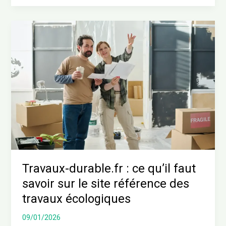
Travaux-
durable.fr
:
ce
qu’il
faut
savoir
sur
le
site
référence
des
Travaux-durable.fr : ce qu’il faut
travaux
savoir sur le site référence des
écologiques
travaux écologiques
09/01/2026