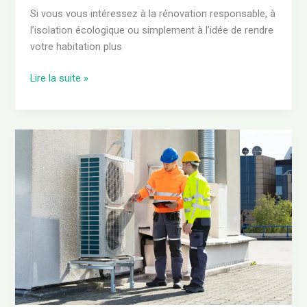
Si vous vous intéressez à la rénovation responsable, à
l’isolation écologique ou simplement à l’idée de rendre
votre habitation plus
Lire la suite »
Quelle
puissance
de
clim
prévoir
pour
un
local
commercial
à
Nîmes