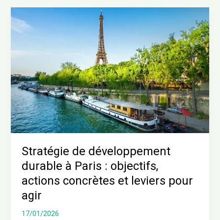
Stratégie
de
développement
durable
à
Paris
:
objectifs,
actions
concrètes
et
leviers
Stratégie de développement
pour
durable à Paris : objectifs,
agir
actions concrètes et leviers pour
agir
17/01/2026