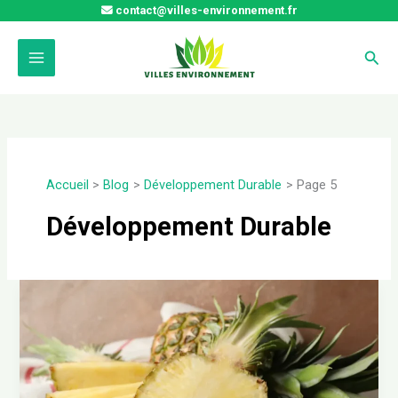
Aller
contact@villes-environnement.fr
au
contenu
Rech
Accueil
Blog
Développement Durable
Page 5
Développement Durable
L’ananas
au
compost
:
un
allié