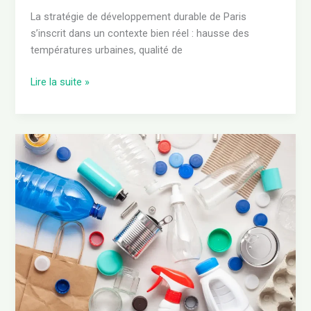
La stratégie de développement durable de Paris
s’inscrit dans un contexte bien réel : hausse des
températures urbaines, qualité de
Lire la suite »
Reconnaître
les
plastiques
:
guide
pratique
pour
identifier
les
différents
types