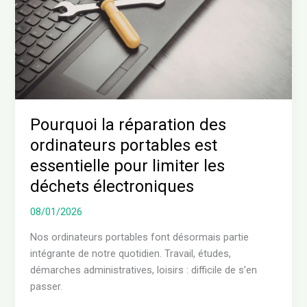
portables
est
essentielle
pour
limiter
les
déchets
Pourquoi la réparation des
électroniques
ordinateurs portables est
essentielle pour limiter les
déchets électroniques
08/01/2026
Nos ordinateurs portables font désormais partie
intégrante de notre quotidien. Travail, études,
démarches administratives, loisirs : difficile de s’en
passer.