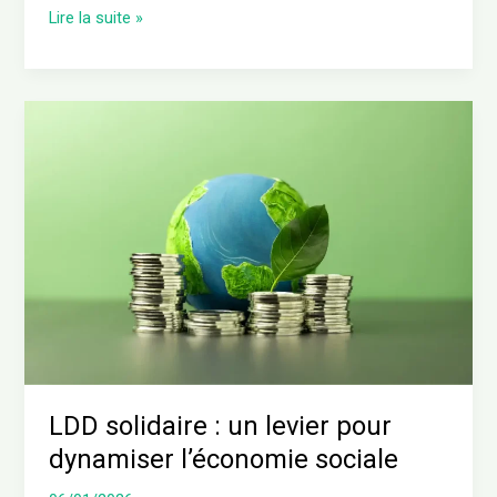
Lire la suite »
LDD
solidaire
:
un
levier
pour
dynamiser
l’économie
sociale
LDD solidaire : un levier pour
dynamiser l’économie sociale