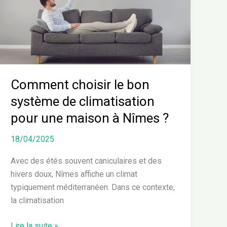
système
de
climatisation
pour
une
maison
à
Comment choisir le bon
Nîmes
système de climatisation
?
pour une maison à Nîmes ?
18/04/2025
Avec des étés souvent caniculaires et des
hivers doux, Nîmes affiche un climat
typiquement méditerranéen. Dans ce contexte,
la climatisation
Lire la suite »