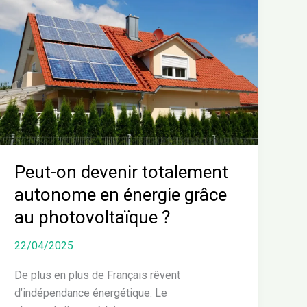
on
devenir
totalement
autonome
en
énergie
grâce
au
photovoltaïque
?
Peut-on devenir totalement
autonome en énergie grâce
au photovoltaïque ?
22/04/2025
De plus en plus de Français rêvent
d’indépendance énergétique. Le