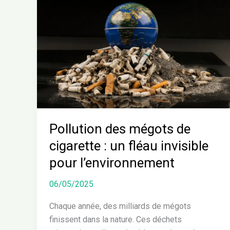
des
mégots
de
cigarette
:
un
fléau
invisible
pour
l’environnement
Pollution des mégots de
cigarette : un fléau invisible
pour l’environnement
06/05/2025
Chaque année, des milliards de mégots
finissent dans la nature. Ces déchets