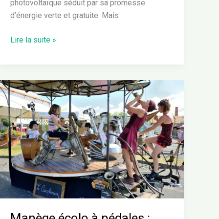
photovoltaïque séduit par sa promesse
d’énergie verte et gratuite. Mais
Lire la suite »
Manège
écolo
à
pédales
:
l’attraction
verte
qui
fait
bouger
les
Manège écolo à pédales :