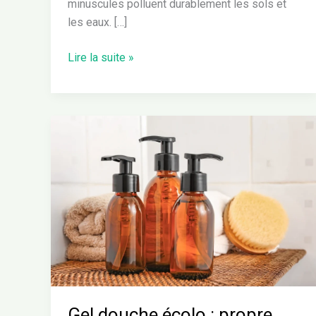
minuscules polluent durablement les sols et
les eaux. […]
Lire la suite »
Gel
douche
écolo
:
propre
pour
toi,
doux
pour
la
planète
Gel douche écolo : propre