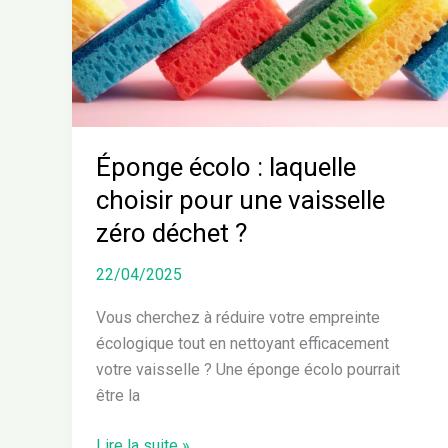
choisir
pour
une
vaisselle
zéro
déchet
?
Éponge écolo : laquelle
choisir pour une vaisselle
zéro déchet ?
22/04/2025
Vous cherchez à réduire votre empreinte
écologique tout en nettoyant efficacement
votre vaisselle ? Une éponge écolo pourrait
être la
Lire la suite »