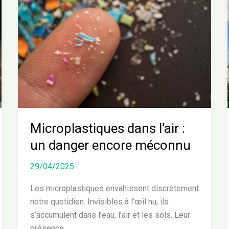
dans
l’air
:
un
danger
encore
méconnu
Microplastiques dans l’air :
un danger encore méconnu
29/04/2025
Les microplastiques envahissent discrètement
notre quotidien. Invisibles à l’œil nu, ils
s’accumulent dans l’eau, l’air et les sols. Leur
présence