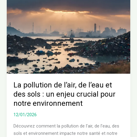
pollution
de
l’air,
de
l’eau
et
des
sols
:
un
enjeu
La pollution de l’air, de l’eau et
crucial
des sols : un enjeu crucial pour
pour
notre
notre environnement
environnement
12/01/2026
Découvrez comment la pollution de l’air, de l’eau, des
sols et environnement impacte notre santé et notre