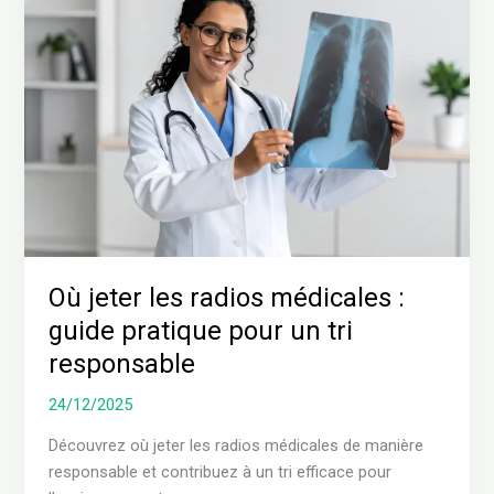
jeter
les
radios
médicales
:
guide
pratique
pour
un
tri
responsable
Où jeter les radios médicales :
guide pratique pour un tri
responsable
24/12/2025
Découvrez où jeter les radios médicales de manière
responsable et contribuez à un tri efficace pour