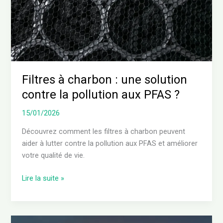
contre
la
pollution
aux
PFAS
?
Filtres à charbon : une solution
contre la pollution aux PFAS ?
15/01/2026
Découvrez comment les filtres à charbon peuvent
aider à lutter contre la pollution aux PFAS et améliorer
votre qualité de vie.
Lire la suite »
La