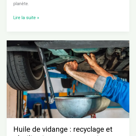
planète.
Lire la suite »
Huile
de
vidange
:
recyclage
et
réutilisation
pour
un
avenir
durable
Huile de vidange : recyclage et