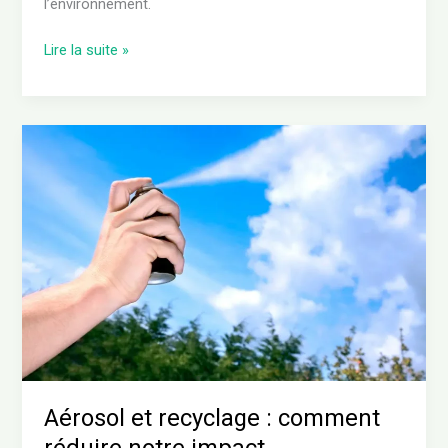
l’environnement.
Lire la suite »
Aérosol
et
recyclage
:
comment
réduire
notre
impact
environnemental
Aérosol et recyclage : comment
réduire notre impact