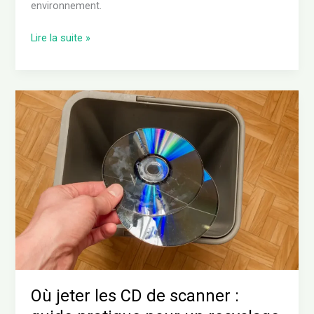
environnement.
Lire la suite »
Où
jeter
les
CD
de
scanner
:
guide
pratique
pour
un
recyclage
Où jeter les CD de scanner :
responsable