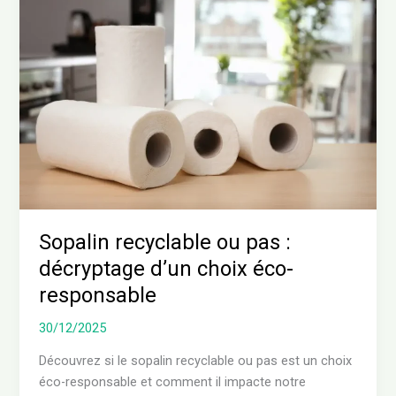
recyclable
ou
pas
:
décryptage
d’un
choix
éco-
responsable
Sopalin recyclable ou pas :
décryptage d’un choix éco-
responsable
30/12/2025
Découvrez si le sopalin recyclable ou pas est un choix
éco-responsable et comment il impacte notre