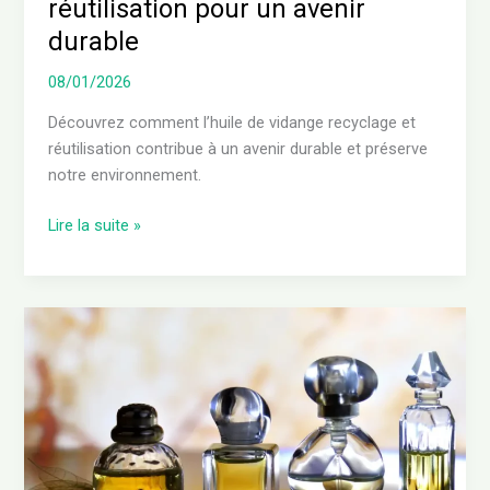
réutilisation pour un avenir
durable
08/01/2026
Découvrez comment l’huile de vidange recyclage et
réutilisation contribue à un avenir durable et préserve
notre environnement.
Lire la suite »
Où
jeter
une
bouteille
de
parfum
pleine