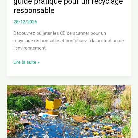
guide pratique pour un recyclage
responsable
28/12/2025
Découvrez où jeter les CD de scanner pour un
recyclage responsable et contribuez à la protection de
l’environnement.
Lire la suite »
Le
fleuve
le
plus
pollué
de
France