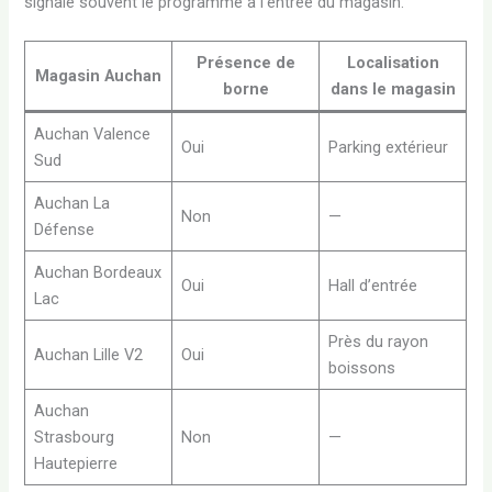
signale souvent le programme à l’entrée du magasin.
Présence de
Localisation
Magasin Auchan
borne
dans le magasin
Auchan Valence
Oui
Parking extérieur
Sud
Auchan La
Non
—
Défense
Auchan Bordeaux
Oui
Hall d’entrée
Lac
Près du rayon
Auchan Lille V2
Oui
boissons
Auchan
Strasbourg
Non
—
Hautepierre