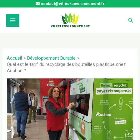
Aller
contact@villes-environnement.fr
au
contenu
Rech
Accueil
Développement Durable
Quel est le tarif du recyclage des bouteilles plastique chez
Auchan ?