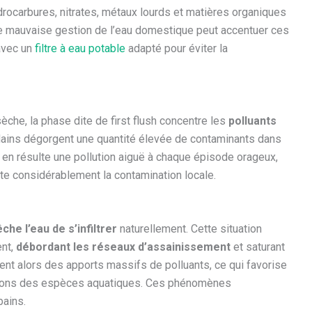
ydrocarbures, nitrates, métaux lourds et matières organiques
une mauvaise gestion de l’eau domestique peut accentuer ces
avec un
filtre à eau potable
adapté pour éviter la
che, la phase dite de first flush concentre les
polluants
dains dégorgent une quantité élevée de contaminants dans
l en résulte une pollution aiguë à chaque épisode orageux,
e considérablement la contamination locale.
he l’eau de s’infiltrer
naturellement. Cette situation
ent,
débordant les réseaux d’assainissement
et saturant
ent alors des apports massifs de polluants, ce qui favorise
rbations des espèces aquatiques. Ces phénomènes
bains.