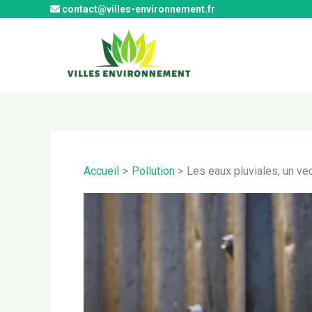
Aller
contact@villes-environnement.fr
au
contenu
Accueil
Pollution
Les eaux pluviales, un ve