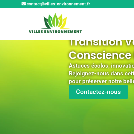
Aller
contact@villes-environnement.fr
au
contenu
Transition V
Conscience
Astuces écolos, innovati
Rejoignez-nous dans cet
pour préserver notre bell
Contactez-nous