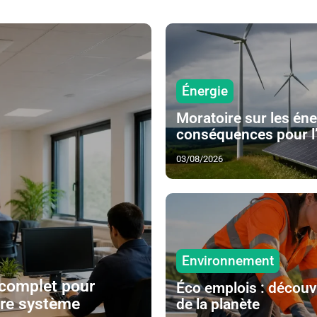
Énergie
Moratoire sur les éne
conséquences pour l’
03/08/2026
Environnement
 complet pour
Éco emplois : découvr
otre système
de la planète